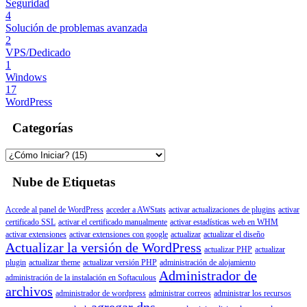
Seguridad
4
Solución de problemas avanzada
2
VPS/Dedicado
1
Windows
17
WordPress
Categorías
Nube de Etiquetas
Accede al panel de WordPress
acceder a AWStats
activar actualizaciones de plugins
activar
certificado SSL
activar el certificado manualmente
activar estadísticas web en WHM
activar extensiones
activar extensiones con google
actualizar
actualizar el diseño
Actualizar la versión de WordPress
actualizar PHP
actualizar
plugin
actualizar theme
actualizar versión PHP
administración de alojamiento
Administrador de
administración de la instalación en Softaculous
archivos
administrador de wordpress
administrar correos
administrar los recursos
agregar dns