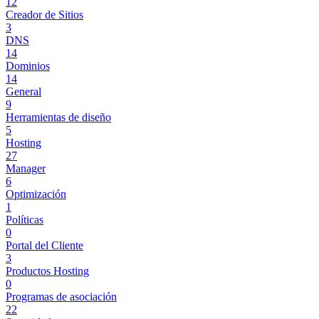
12
Creador de Sitios
3
DNS
14
Dominios
14
General
9
Herramientas de diseño
5
Hosting
27
Manager
6
Optimización
1
Políticas
0
Portal del Cliente
3
Productos Hosting
0
Programas de asociación
22