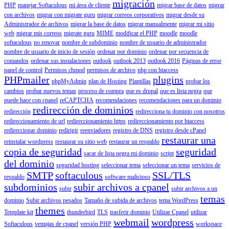
migración
PHP
manejar Softaculous
mi área de cliente
migrar base de datos
migrar
con archivos
migrar con migrate guru
migrar correos corporativos
migrar desde su
Administrador de archivos
migrar la base de datos
migrar manualmente
migrar mi sitio
web
migrar mis correos
migrate guru
MIME
modificar el PHP
moodle
moodle
softaculous
no renovar
nombre de subdominio
nombre de usuario de administrador
nombre de usuario de inicio de sesión
ordenar por dominio
ordenar por secuencia de
comandos
ordenar sus instalaciones
outlook
outlook 2013
outlook 2016
Páginas de error
panel de control
Permisos chmod
permisos de archivo
php con htaccess
PHPmailer
plugins
phpMyAdmin
plan de Hosting
Plantillas
probar los
cambios
probar nuevos temas
proceso de compra
que es drupal
que es lista negra
que
puede hace con cpanel
reCAPTCHA
recomendaciones
recomendaciones para un dominio
redirección de dominios
redirección
redirecciona tu dominio con nosotros
redireccionamiento de url
redireccionamiento https
redireccionamiento por htaccess
redireccionar dominio
redirigir
reenviadores
registro de DNS
registro desde cPanel
restaurar una
reinstalar wordpress
restaurar su sitio web
restaurar un respaldo
copia de seguridad
seguridad
sacar de lista negra mi dominio
script
del dominio
seguridad hosting
seleccionar tema
seleccionar un tema
servicios de
SMTP
softaculous
SSL/TLS
respaldo
software malicioso
subdominios
subir archivos a cpanel
subir
subir archivos a un
temas
dominio
Subir archivos pesados
Tamaño de subida de archivos
tema WordPress
themes
Template kit
thunderbird
TLS
trasferir dominio
Utilizar Cpanel
utilizar
webmail
wordpress
Softaculous
ventajas de cpanel
versión PHP
workspace