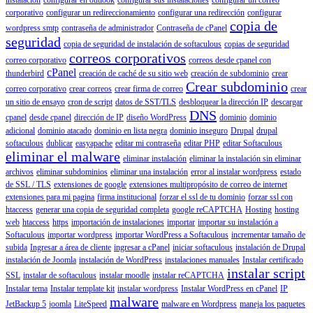
corporativo
configurar un redireccionamiento
configurar una redirección
configurar
copia de
wordpress smtp
contraseña de administrador
Contraseña de cPanel
seguridad
copia de seguridad de instalación de softaculous
copias de seguridad
correos corporativos
correo corporativo
correos desde cpanel con
cPanel
thunderbird
creación de caché de su sitio web
creación de subdominio
crear
Crear subdominio
correo corporativo
crear correos
crear firma de correo
crear
un sitio de ensayo
cron de script
datos de SST/TLS
desbloquear la dirección IP
descargar
DNS
cpanel
desde cpanel
dirección de IP
diseño WordPress
dominio
dominio
adicional
dominio atacado
dominio en lista negra
dominio inseguro
Drupal
drupal
softaculous
dublicar
easyapache
editar mi contraseña
editar PHP
editar Softaculous
eliminar el malware
eliminar instalación
eliminar la instalación sin eliminar
archivos
eliminar subdominios
eliminar una instalación
error al instalar wordpress
estado
de SSL / TLS
extensiones de google
extensiones multipropósito de correo de internet
extensiones para mi pagina
firma institucional
forzar el ssl de tu dominio
forzar ssl con
htaccess
generar una copia de seguridad completa
google reCAPTCHA
Hosting
hosting
web
htaccess
https
importación de instalaciones
importar
importar su instalación a
Softaculous
importar wordpress
importar WordPress a Softaculous
incrementar tamaño de
subida
Ingresar a área de cliente
ingresar a cPanel
iniciar softaculous
instalación de Drupal
instalación de Joomla
instalación de WordPress
instalaciones manuales
Instalar certificado
instalar script
SSL
instalar de softaculous
instalar moodle
instalar reCAPTCHA
Instalar tema
Instalar template kit
instalar wordpress
Instalar WordPress en cPanel
IP
malware
JetBackup 5
joomla
LiteSpeed
malware en Wordpress
maneja los paquetes