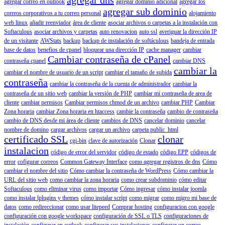
agregar correo en outlook
agregar dominio adicional
agregar los
agregar sub dominio
correos corporativos a tu correo personal
alojamiento
web linux
añadir reenviador
área de cliente
asociar archivos o carpetas a la instalación con
Softaculous
asociar archivos y carpetas
auto renovacion
auto ssl
averiguar la dirección IP
de un visitante
AWStats
backup
backup de instalación de softáculous
bandeja de entrada
base de datos
benefios de cpanel
bloquear una dirección IP
cache manager
cambiar
Cambiar contraseña de cPanel
contraseña cpanel
cambiar DNS
cambiar la
cambiar el nombre de usuario de un script
cambiar el tamaño de subida
contraseña
cambiar la contraseña de la cuenta de administrador
cambiar la
contraseña de un sitio web
cambiar la versión de PHP
cambiar mi contraseña de area de
cliente
cambiar permisos
Cambiar permisos chmod de un archivo
cambiar PHP
Cambiar
Zona horaria
cambiar Zona horaria en htaccess
cambie la contraseña
cambio de contraseña
cambio de DNS desde mi área de cliente
cambios de DNS
cancelar dominio
cancelar
nombre de domino
cargar archivos
cargar un archivo
carpeta public_html
certificado SSL
clonar
cgi-bin
clave de autorización
Clonar
instalacion
código de error del servidor
código de estado
código EPP
códigos de
error
cofigurar correos
Common Gateway Interface
como agregar registros de dns
Cómo
cambiar el nombre del sitio
Cómo cambiar la contraseña de WordPress
Cómo cambiar la
URL del sitio web
como cambiar la zona horaria
como crear subdominio
cómo editar
Softaculous
como eliminar virus
como importar
Cómo ingresar
cómo instalar joomla
como instalar lplugins y themes
cómo instalar script
como migrar
como migro mi base de
datos
como redireccionar
como usar litepeed
Comprar hosting
configuracion con google
configuración con google workspace
configuración de SSL o TLS
configuraciones de
instalación
configurar en outlook
configurar sus instalaciones
configurar un correo