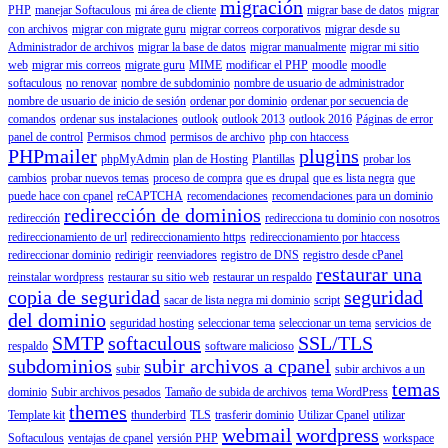
migración
PHP
manejar Softaculous
mi área de cliente
migrar base de datos
migrar
con archivos
migrar con migrate guru
migrar correos corporativos
migrar desde su
Administrador de archivos
migrar la base de datos
migrar manualmente
migrar mi sitio
web
migrar mis correos
migrate guru
MIME
modificar el PHP
moodle
moodle
softaculous
no renovar
nombre de subdominio
nombre de usuario de administrador
nombre de usuario de inicio de sesión
ordenar por dominio
ordenar por secuencia de
comandos
ordenar sus instalaciones
outlook
outlook 2013
outlook 2016
Páginas de error
panel de control
Permisos chmod
permisos de archivo
php con htaccess
PHPmailer
plugins
phpMyAdmin
plan de Hosting
Plantillas
probar los
cambios
probar nuevos temas
proceso de compra
que es drupal
que es lista negra
que
puede hace con cpanel
reCAPTCHA
recomendaciones
recomendaciones para un dominio
redirección de dominios
redirección
redirecciona tu dominio con nosotros
redireccionamiento de url
redireccionamiento https
redireccionamiento por htaccess
redireccionar dominio
redirigir
reenviadores
registro de DNS
registro desde cPanel
restaurar una
reinstalar wordpress
restaurar su sitio web
restaurar un respaldo
copia de seguridad
seguridad
sacar de lista negra mi dominio
script
del dominio
seguridad hosting
seleccionar tema
seleccionar un tema
servicios de
SMTP
softaculous
SSL/TLS
respaldo
software malicioso
subdominios
subir archivos a cpanel
subir
subir archivos a un
temas
dominio
Subir archivos pesados
Tamaño de subida de archivos
tema WordPress
themes
Template kit
thunderbird
TLS
trasferir dominio
Utilizar Cpanel
utilizar
webmail
wordpress
Softaculous
ventajas de cpanel
versión PHP
workspace