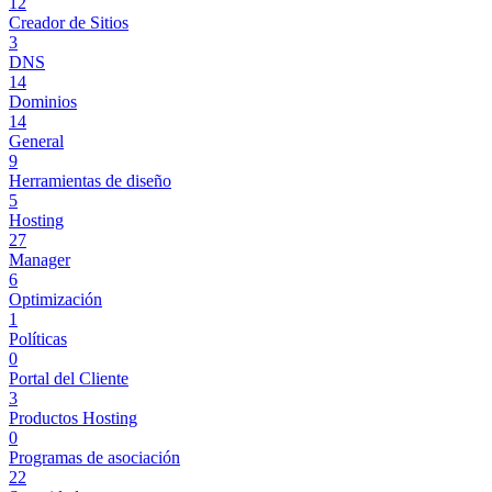
12
Creador de Sitios
3
DNS
14
Dominios
14
General
9
Herramientas de diseño
5
Hosting
27
Manager
6
Optimización
1
Políticas
0
Portal del Cliente
3
Productos Hosting
0
Programas de asociación
22