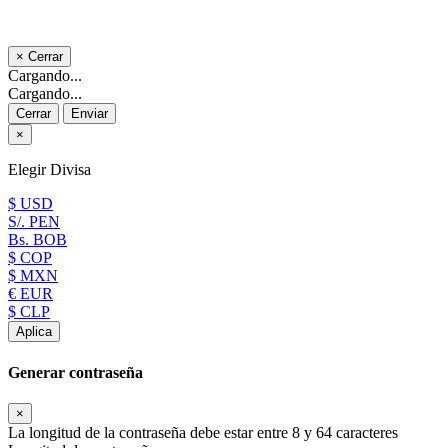
×
Cerrar
Cargando...
Cargando...
Cerrar
Enviar
×
Elegir Divisa
$ USD
S/. PEN
Bs. BOB
$ COP
$ MXN
€ EUR
$ CLP
Aplica
Generar contraseña
×
La longitud de la contraseña debe estar entre 8 y 64 caracteres