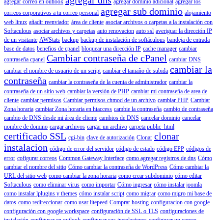
agregar correo en outlook
agregar dominio adicional
agregar los
agregar sub dominio
correos corporativos a tu correo personal
alojamiento
web linux
añadir reenviador
área de cliente
asociar archivos o carpetas a la instalación con
Softaculous
asociar archivos y carpetas
auto renovacion
auto ssl
averiguar la dirección IP
de un visitante
AWStats
backup
backup de instalación de softáculous
bandeja de entrada
base de datos
benefios de cpanel
bloquear una dirección IP
cache manager
cambiar
Cambiar contraseña de cPanel
contraseña cpanel
cambiar DNS
cambiar la
cambiar el nombre de usuario de un script
cambiar el tamaño de subida
contraseña
cambiar la contraseña de la cuenta de administrador
cambiar la
contraseña de un sitio web
cambiar la versión de PHP
cambiar mi contraseña de area de
cliente
cambiar permisos
Cambiar permisos chmod de un archivo
cambiar PHP
Cambiar
Zona horaria
cambiar Zona horaria en htaccess
cambie la contraseña
cambio de contraseña
cambio de DNS desde mi área de cliente
cambios de DNS
cancelar dominio
cancelar
nombre de domino
cargar archivos
cargar un archivo
carpeta public_html
certificado SSL
clonar
cgi-bin
clave de autorización
Clonar
instalacion
código de error del servidor
código de estado
código EPP
códigos de
error
cofigurar correos
Common Gateway Interface
como agregar registros de dns
Cómo
cambiar el nombre del sitio
Cómo cambiar la contraseña de WordPress
Cómo cambiar la
URL del sitio web
como cambiar la zona horaria
como crear subdominio
cómo editar
Softaculous
como eliminar virus
como importar
Cómo ingresar
cómo instalar joomla
como instalar lplugins y themes
cómo instalar script
como migrar
como migro mi base de
datos
como redireccionar
como usar litepeed
Comprar hosting
configuracion con google
configuración con google workspace
configuración de SSL o TLS
configuraciones de
instalación
configurar en outlook
configurar sus instalaciones
configurar un correo