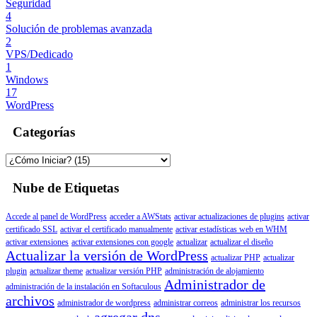
Seguridad
4
Solución de problemas avanzada
2
VPS/Dedicado
1
Windows
17
WordPress
Categorías
Nube de Etiquetas
Accede al panel de WordPress
acceder a AWStats
activar actualizaciones de plugins
activar
certificado SSL
activar el certificado manualmente
activar estadísticas web en WHM
activar extensiones
activar extensiones con google
actualizar
actualizar el diseño
Actualizar la versión de WordPress
actualizar PHP
actualizar
plugin
actualizar theme
actualizar versión PHP
administración de alojamiento
Administrador de
administración de la instalación en Softaculous
archivos
administrador de wordpress
administrar correos
administrar los recursos
agregar dns