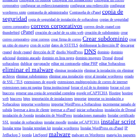
corporativo
configurar un redireccionamiento
configurar una redirección
configurar
copia de
wordpress smtp
contraseña de administrador
Contraseña de cPanel
seguridad
copia de seguridad de instalación de softaculous
copias de seguridad
correos corporativos
correo corporativo
correos desde cpanel con
cPanel
thunderbird
creación de caché de su sitio web
creación de subdominio
crear
Crear subdominio
correo corporativo
crear correos
crear firma de correo
crear
un sitio de ensayo
cron de script
datos de SST/TLS
desbloquear la dirección IP
descargar
DNS
cpanel
desde cpanel
dirección de IP
diseño WordPress
dominio
dominio
adicional
dominio atacado
dominio en lista negra
dominio inseguro
Drupal
drupal
softaculous
dublicar
easyapache
editar mi contraseña
editar PHP
editar Softaculous
eliminar el malware
eliminar instalación
eliminar la instalación sin eliminar
archivos
eliminar subdominios
eliminar una instalación
error al instalar wordpress
estado
de SSL / TLS
extensiones de google
extensiones multipropósito de correo de internet
extensiones para mi pagina
firma institucional
forzar el ssl de tu dominio
forzar ssl con
htaccess
generar una copia de seguridad completa
google reCAPTCHA
Hosting
hosting
web
htaccess
https
importación de instalaciones
importar
importar su instalación a
Softaculous
importar wordpress
importar WordPress a Softaculous
incrementar tamaño de
subida
Ingresar a área de cliente
ingresar a cPanel
iniciar softaculous
instalación de Drupal
instalación de Joomla
instalación de WordPress
instalaciones manuales
Instalar certificado
instalar script
SSL
instalar de softaculous
instalar moodle
instalar reCAPTCHA
Instalar tema
Instalar template kit
instalar wordpress
Instalar WordPress en cPanel
IP
malware
JetBackup 5
joomla
LiteSpeed
malware en Wordpress
maneja los paquetes