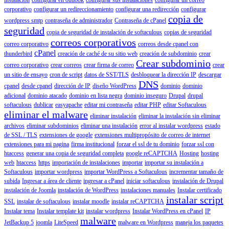
corporativo
configurar un redireccionamiento
configurar una redirección
configurar
copia de
wordpress smtp
contraseña de administrador
Contraseña de cPanel
seguridad
copia de seguridad de instalación de softaculous
copias de seguridad
correos corporativos
correo corporativo
correos desde cpanel con
cPanel
thunderbird
creación de caché de su sitio web
creación de subdominio
crear
Crear subdominio
correo corporativo
crear correos
crear firma de correo
crear
un sitio de ensayo
cron de script
datos de SST/TLS
desbloquear la dirección IP
descargar
DNS
cpanel
desde cpanel
dirección de IP
diseño WordPress
dominio
dominio
adicional
dominio atacado
dominio en lista negra
dominio inseguro
Drupal
drupal
softaculous
dublicar
easyapache
editar mi contraseña
editar PHP
editar Softaculous
eliminar el malware
eliminar instalación
eliminar la instalación sin eliminar
archivos
eliminar subdominios
eliminar una instalación
error al instalar wordpress
estado
de SSL / TLS
extensiones de google
extensiones multipropósito de correo de internet
extensiones para mi pagina
firma institucional
forzar el ssl de tu dominio
forzar ssl con
htaccess
generar una copia de seguridad completa
google reCAPTCHA
Hosting
hosting
web
htaccess
https
importación de instalaciones
importar
importar su instalación a
Softaculous
importar wordpress
importar WordPress a Softaculous
incrementar tamaño de
subida
Ingresar a área de cliente
ingresar a cPanel
iniciar softaculous
instalación de Drupal
instalación de Joomla
instalación de WordPress
instalaciones manuales
Instalar certificado
instalar script
SSL
instalar de softaculous
instalar moodle
instalar reCAPTCHA
Instalar tema
Instalar template kit
instalar wordpress
Instalar WordPress en cPanel
IP
malware
JetBackup 5
joomla
LiteSpeed
malware en Wordpress
maneja los paquetes