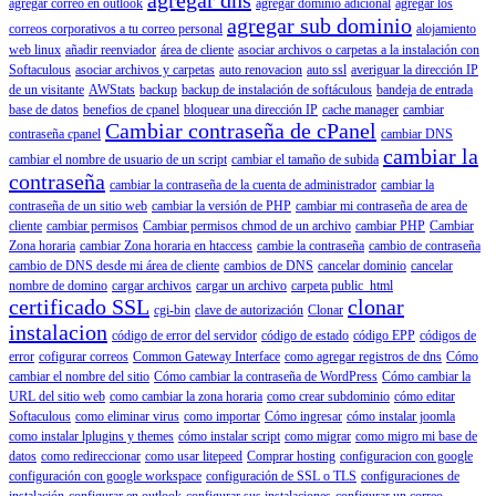
agregar correo en outlook
agregar dominio adicional
agregar los
agregar sub dominio
correos corporativos a tu correo personal
alojamiento
web linux
añadir reenviador
área de cliente
asociar archivos o carpetas a la instalación con
Softaculous
asociar archivos y carpetas
auto renovacion
auto ssl
averiguar la dirección IP
de un visitante
AWStats
backup
backup de instalación de softáculous
bandeja de entrada
base de datos
benefios de cpanel
bloquear una dirección IP
cache manager
cambiar
Cambiar contraseña de cPanel
contraseña cpanel
cambiar DNS
cambiar la
cambiar el nombre de usuario de un script
cambiar el tamaño de subida
contraseña
cambiar la contraseña de la cuenta de administrador
cambiar la
contraseña de un sitio web
cambiar la versión de PHP
cambiar mi contraseña de area de
cliente
cambiar permisos
Cambiar permisos chmod de un archivo
cambiar PHP
Cambiar
Zona horaria
cambiar Zona horaria en htaccess
cambie la contraseña
cambio de contraseña
cambio de DNS desde mi área de cliente
cambios de DNS
cancelar dominio
cancelar
nombre de domino
cargar archivos
cargar un archivo
carpeta public_html
certificado SSL
clonar
cgi-bin
clave de autorización
Clonar
instalacion
código de error del servidor
código de estado
código EPP
códigos de
error
cofigurar correos
Common Gateway Interface
como agregar registros de dns
Cómo
cambiar el nombre del sitio
Cómo cambiar la contraseña de WordPress
Cómo cambiar la
URL del sitio web
como cambiar la zona horaria
como crear subdominio
cómo editar
Softaculous
como eliminar virus
como importar
Cómo ingresar
cómo instalar joomla
como instalar lplugins y themes
cómo instalar script
como migrar
como migro mi base de
datos
como redireccionar
como usar litepeed
Comprar hosting
configuracion con google
configuración con google workspace
configuración de SSL o TLS
configuraciones de
instalación
configurar en outlook
configurar sus instalaciones
configurar un correo