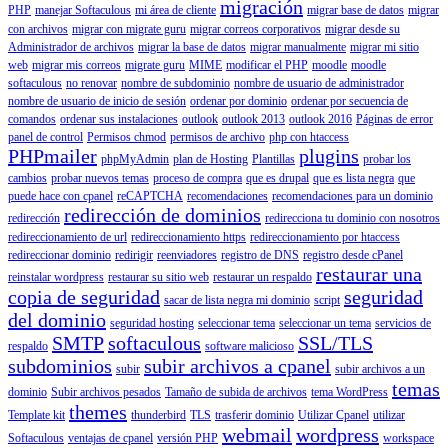
migración
PHP
manejar Softaculous
mi área de cliente
migrar base de datos
migrar
con archivos
migrar con migrate guru
migrar correos corporativos
migrar desde su
Administrador de archivos
migrar la base de datos
migrar manualmente
migrar mi sitio
web
migrar mis correos
migrate guru
MIME
modificar el PHP
moodle
moodle
softaculous
no renovar
nombre de subdominio
nombre de usuario de administrador
nombre de usuario de inicio de sesión
ordenar por dominio
ordenar por secuencia de
comandos
ordenar sus instalaciones
outlook
outlook 2013
outlook 2016
Páginas de error
panel de control
Permisos chmod
permisos de archivo
php con htaccess
PHPmailer
plugins
phpMyAdmin
plan de Hosting
Plantillas
probar los
cambios
probar nuevos temas
proceso de compra
que es drupal
que es lista negra
que
puede hace con cpanel
reCAPTCHA
recomendaciones
recomendaciones para un dominio
redirección de dominios
redirección
redirecciona tu dominio con nosotros
redireccionamiento de url
redireccionamiento https
redireccionamiento por htaccess
redireccionar dominio
redirigir
reenviadores
registro de DNS
registro desde cPanel
restaurar una
reinstalar wordpress
restaurar su sitio web
restaurar un respaldo
copia de seguridad
seguridad
sacar de lista negra mi dominio
script
del dominio
seguridad hosting
seleccionar tema
seleccionar un tema
servicios de
SMTP
softaculous
SSL/TLS
respaldo
software malicioso
subdominios
subir archivos a cpanel
subir
subir archivos a un
temas
dominio
Subir archivos pesados
Tamaño de subida de archivos
tema WordPress
themes
Template kit
thunderbird
TLS
trasferir dominio
Utilizar Cpanel
utilizar
webmail
wordpress
Softaculous
ventajas de cpanel
versión PHP
workspace