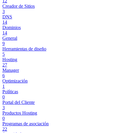
12
Creador de Sitios
3
DNS
14
Dominios
14
General
9
Herramientas de diseño
5
Hosting
27
Manager
6
Optimización
1
Políticas
0
Portal del Cliente
3
Productos Hosting
0
Programas de asociación
22