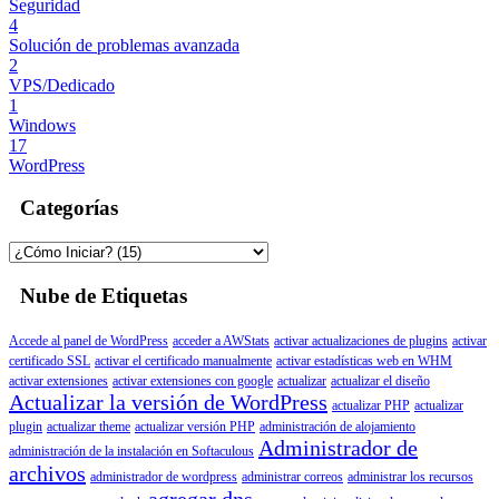
Seguridad
4
Solución de problemas avanzada
2
VPS/Dedicado
1
Windows
17
WordPress
Categorías
Nube de Etiquetas
Accede al panel de WordPress
acceder a AWStats
activar actualizaciones de plugins
activar
certificado SSL
activar el certificado manualmente
activar estadísticas web en WHM
activar extensiones
activar extensiones con google
actualizar
actualizar el diseño
Actualizar la versión de WordPress
actualizar PHP
actualizar
plugin
actualizar theme
actualizar versión PHP
administración de alojamiento
Administrador de
administración de la instalación en Softaculous
archivos
administrador de wordpress
administrar correos
administrar los recursos
agregar dns