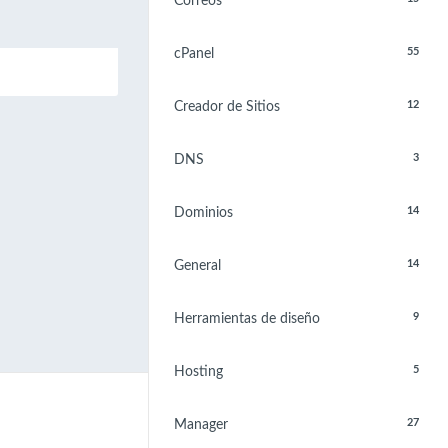
Correos
55
cPanel
12
Creador de Sitios
3
DNS
14
Dominios
14
General
9
Herramientas de diseño
5
Hosting
27
Manager