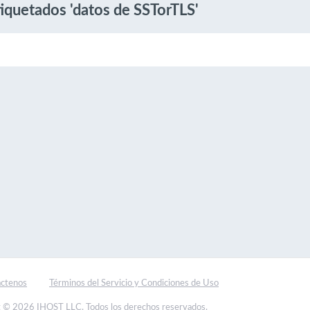
tiquetados 'datos de SSTorTLS'
ctenos
Términos del Servicio y Condiciones de Uso
 © 2026 IHOST LLC. Todos los derechos reservados.