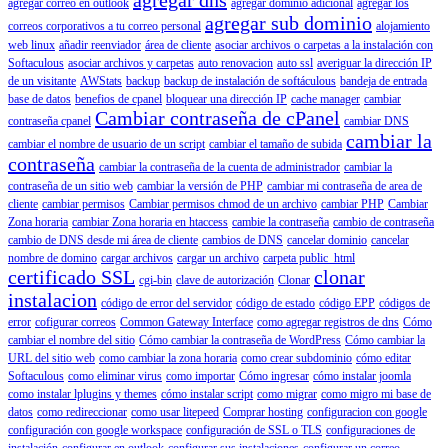
agregar correo en outlook
agregar dominio adicional
agregar los
agregar sub dominio
correos corporativos a tu correo personal
alojamiento
web linux
añadir reenviador
área de cliente
asociar archivos o carpetas a la instalación con
Softaculous
asociar archivos y carpetas
auto renovacion
auto ssl
averiguar la dirección IP
de un visitante
AWStats
backup
backup de instalación de softáculous
bandeja de entrada
base de datos
benefios de cpanel
bloquear una dirección IP
cache manager
cambiar
Cambiar contraseña de cPanel
contraseña cpanel
cambiar DNS
cambiar la
cambiar el nombre de usuario de un script
cambiar el tamaño de subida
contraseña
cambiar la contraseña de la cuenta de administrador
cambiar la
contraseña de un sitio web
cambiar la versión de PHP
cambiar mi contraseña de area de
cliente
cambiar permisos
Cambiar permisos chmod de un archivo
cambiar PHP
Cambiar
Zona horaria
cambiar Zona horaria en htaccess
cambie la contraseña
cambio de contraseña
cambio de DNS desde mi área de cliente
cambios de DNS
cancelar dominio
cancelar
nombre de domino
cargar archivos
cargar un archivo
carpeta public_html
certificado SSL
clonar
cgi-bin
clave de autorización
Clonar
instalacion
código de error del servidor
código de estado
código EPP
códigos de
error
cofigurar correos
Common Gateway Interface
como agregar registros de dns
Cómo
cambiar el nombre del sitio
Cómo cambiar la contraseña de WordPress
Cómo cambiar la
URL del sitio web
como cambiar la zona horaria
como crear subdominio
cómo editar
Softaculous
como eliminar virus
como importar
Cómo ingresar
cómo instalar joomla
como instalar lplugins y themes
cómo instalar script
como migrar
como migro mi base de
datos
como redireccionar
como usar litepeed
Comprar hosting
configuracion con google
configuración con google workspace
configuración de SSL o TLS
configuraciones de
instalación
configurar en outlook
configurar sus instalaciones
configurar un correo