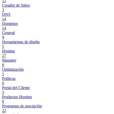
12
Creador de Sitios
3
DNS
14
Dominios
14
General
9
Herramientas de diseño
5
Hosting
27
Manager
6
Optimización
1
Políticas
0
Portal del Cliente
3
Productos Hosting
0
Programas de asociación
22