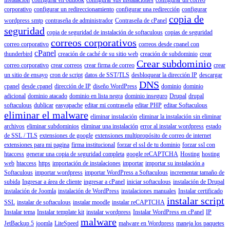
corporativo
configurar un redireccionamiento
configurar una redirección
configurar
copia de
wordpress smtp
contraseña de administrador
Contraseña de cPanel
seguridad
copia de seguridad de instalación de softaculous
copias de seguridad
correos corporativos
correo corporativo
correos desde cpanel con
cPanel
thunderbird
creación de caché de su sitio web
creación de subdominio
crear
Crear subdominio
correo corporativo
crear correos
crear firma de correo
crear
un sitio de ensayo
cron de script
datos de SST/TLS
desbloquear la dirección IP
descargar
DNS
cpanel
desde cpanel
dirección de IP
diseño WordPress
dominio
dominio
adicional
dominio atacado
dominio en lista negra
dominio inseguro
Drupal
drupal
softaculous
dublicar
easyapache
editar mi contraseña
editar PHP
editar Softaculous
eliminar el malware
eliminar instalación
eliminar la instalación sin eliminar
archivos
eliminar subdominios
eliminar una instalación
error al instalar wordpress
estado
de SSL / TLS
extensiones de google
extensiones multipropósito de correo de internet
extensiones para mi pagina
firma institucional
forzar el ssl de tu dominio
forzar ssl con
htaccess
generar una copia de seguridad completa
google reCAPTCHA
Hosting
hosting
web
htaccess
https
importación de instalaciones
importar
importar su instalación a
Softaculous
importar wordpress
importar WordPress a Softaculous
incrementar tamaño de
subida
Ingresar a área de cliente
ingresar a cPanel
iniciar softaculous
instalación de Drupal
instalación de Joomla
instalación de WordPress
instalaciones manuales
Instalar certificado
instalar script
SSL
instalar de softaculous
instalar moodle
instalar reCAPTCHA
Instalar tema
Instalar template kit
instalar wordpress
Instalar WordPress en cPanel
IP
malware
JetBackup 5
joomla
LiteSpeed
malware en Wordpress
maneja los paquetes