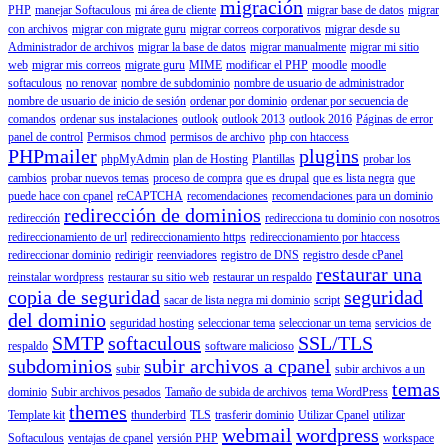
migración
PHP
manejar Softaculous
mi área de cliente
migrar base de datos
migrar
con archivos
migrar con migrate guru
migrar correos corporativos
migrar desde su
Administrador de archivos
migrar la base de datos
migrar manualmente
migrar mi sitio
web
migrar mis correos
migrate guru
MIME
modificar el PHP
moodle
moodle
softaculous
no renovar
nombre de subdominio
nombre de usuario de administrador
nombre de usuario de inicio de sesión
ordenar por dominio
ordenar por secuencia de
comandos
ordenar sus instalaciones
outlook
outlook 2013
outlook 2016
Páginas de error
panel de control
Permisos chmod
permisos de archivo
php con htaccess
PHPmailer
plugins
phpMyAdmin
plan de Hosting
Plantillas
probar los
cambios
probar nuevos temas
proceso de compra
que es drupal
que es lista negra
que
puede hace con cpanel
reCAPTCHA
recomendaciones
recomendaciones para un dominio
redirección de dominios
redirección
redirecciona tu dominio con nosotros
redireccionamiento de url
redireccionamiento https
redireccionamiento por htaccess
redireccionar dominio
redirigir
reenviadores
registro de DNS
registro desde cPanel
restaurar una
reinstalar wordpress
restaurar su sitio web
restaurar un respaldo
copia de seguridad
seguridad
sacar de lista negra mi dominio
script
del dominio
seguridad hosting
seleccionar tema
seleccionar un tema
servicios de
SMTP
softaculous
SSL/TLS
respaldo
software malicioso
subdominios
subir archivos a cpanel
subir
subir archivos a un
temas
dominio
Subir archivos pesados
Tamaño de subida de archivos
tema WordPress
themes
Template kit
thunderbird
TLS
trasferir dominio
Utilizar Cpanel
utilizar
webmail
wordpress
Softaculous
ventajas de cpanel
versión PHP
workspace