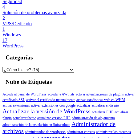
Seguridad
4
Solución de problemas avanzada
2
VPS/Dedicado
1
Windows
17
WordPress
Categorías
Nube de Etiquetas
Accede al panel de WordPress
acceder a AWStats
activar actualizaciones de plugins
activar
certificado SSL
activar el certificado manualmente
activar estadísticas web en WHM
activar extensiones
activar extensiones con google
actualizar
actualizar el diseño
Actualizar la versión de WordPress
actualizar PHP
actualizar
plugin
actualizar theme
actualizar versión PHP
administración de alojamiento
Administrador de
administración de la instalación en Softaculous
archivos
administrador de wordpress
administrar correos
administrar los recursos
agregar dns