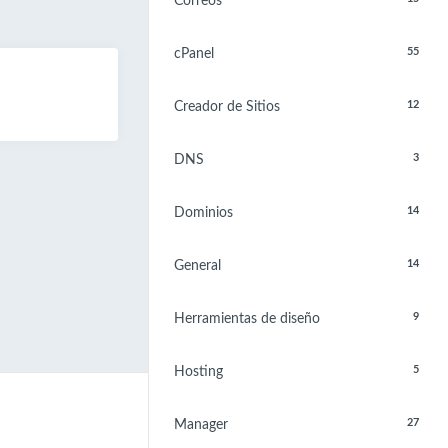
Correos
55
cPanel
12
Creador de Sitios
3
DNS
14
Dominios
14
General
9
Herramientas de diseño
5
Hosting
27
Manager