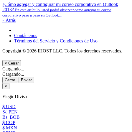
¿Cómo agregar y configurar mi correo corporativo en Outlook
2013?
En este artículo usted podrá observar como agregar su correo
corporativo paso a paso en Outlook...
« Atrás
Contáctenos
Términos del Servicio y Condiciones de Uso
Copyright © 2026 IHOST LLC. Todos los derechos reservados.
×
Cerrar
Cargando...
Cargando...
Cerrar
Enviar
×
Elegir Divisa
$ USD
S/. PEN
Bs. BOB
$ COP
$ MXN